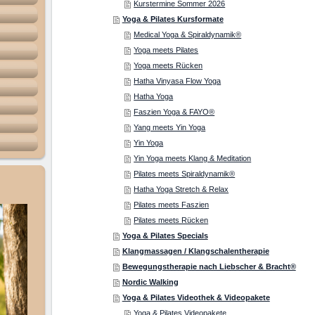
Kurstermine Sommer 2026
Yoga & Pilates Kursformate
Medical Yoga & Spiraldynamik®
Yoga meets Pilates
Yoga meets Rücken
Hatha Vinyasa Flow Yoga
Hatha Yoga
Faszien Yoga & FAYO®
Yang meets Yin Yoga
Yin Yoga
Yin Yoga meets Klang & Meditation
Pilates meets Spiraldynamik®
Hatha Yoga Stretch & Relax
Pilates meets Faszien
Pilates meets Rücken
Yoga & Pilates Specials
Klangmassagen / Klangschalentherapie
Bewegungstherapie nach Liebscher & Bracht®
Nordic Walking
Yoga & Pilates Videothek & Videopakete
Yoga & Pilates Videopakete