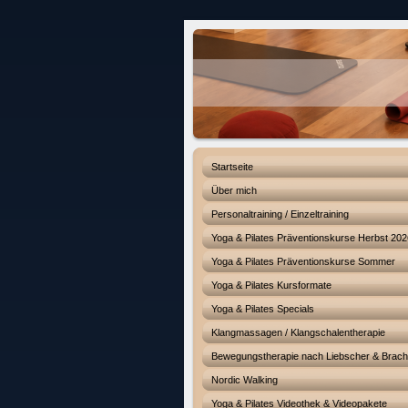
Startseite
Über mich
Personaltraining / Einzeltraining
Yoga & Pilates Präventionskurse Herbst 202
Yoga & Pilates Präventionskurse Sommer
Yoga & Pilates Kursformate
Yoga & Pilates Specials
Klangmassagen / Klangschalentherapie
Bewegungstherapie nach Liebscher & Brac
Nordic Walking
Yoga & Pilates Videothek & Videopakete