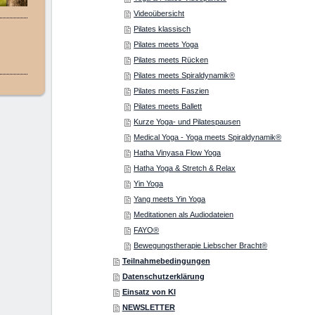
Videoübersicht
Pilates klassisch
Pilates meets Yoga
Pilates meets Rücken
Pilates meets Spiraldynamik®
Pilates meets Faszien
Pilates meets Ballett
Kurze Yoga- und Pilatespausen
Medical Yoga - Yoga meets Spiraldynamik®
Hatha Vinyasa Flow Yoga
Hatha Yoga & Stretch & Relax
Yin Yoga
Yang meets Yin Yoga
Meditationen als Audiodateien
FAYO®
Bewegungstherapie Liebscher Bracht®
Teilnahmebedingungen
Datenschutzerklärung
Einsatz von KI
NEWSLETTER