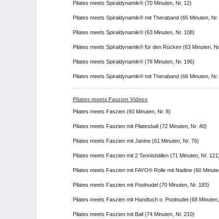
Pilates meets Spiraldynamik® (70 Minuten, Nr. 12)
Pilates meets Spiraldynamik® mit Theraband (65 Minuten, Nr.
Pilates meets Spiraldynamik® (63 Minuten, Nr. 108)
Pilates meets Spiraldynamik® für den Rücken (63 Minuten, Nr
Pilates meets Spiraldynamik® (78 Minuten, Nr. 196)
Pilates meets Spiraldynamik® mit Theraband (66 Minuten, Nr.
Pilates meets Faszien Videos
Pilates meets Faszien (60 Minuten, Nr. 8)
Pilates meets Faszien mit Pilatesball (72 Minuten, Nr. 40)
Pilates meets Faszien mit Janine (61 Minuten, Nr. 76)
Pilates meets Faszien mit 2 Tennisbällen (71 Minuten, Nr. 121
Pilates meets Faszien mit FAYO® Rolle mit Nadine (60 Minute
Pilates meets Faszien mit Poolnudel (70 Minuten, Nr. 183)
Pilates meets Faszien mit Handtuch o. Poolnudel (68 Minuten,
Pilates meets Faszien mit Ball (74 Minuten, Nr. 210)