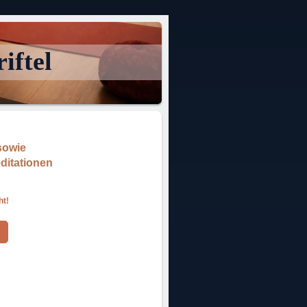
iftel
 sowie
ditationen
ht!