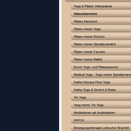
Yoga & Pilates Videopakete
Videoübersicht
Pilates klassisch
Pilates meets Yoga
Pilates meets Rücken
Pilates meets Spiraldynamik®
Pilates meets Faszien
Pilates meets Ballett
Kurze Yoga- und Pilatespausen
Medical Yoga - Yoga meets Spiraldynam
Hatha Vinyasa Flow Yoga
Hatha Yoga & Stretch & Relax
Yin Yoga
Yang meets Yin Yoga
Meditationen als Audiodateien
FAYO®
Bewegungstherapie Liebscher Bracht®