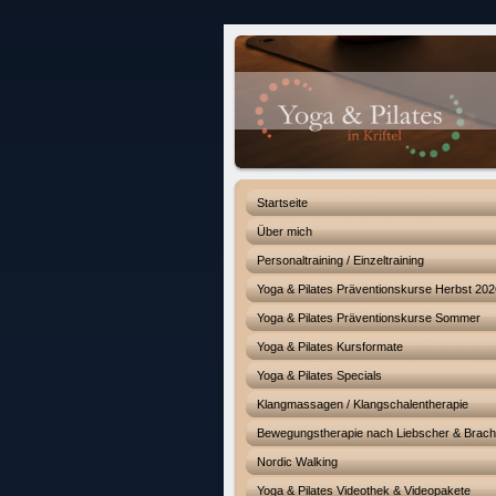
Startseite
Über mich
Personaltraining / Einzeltraining
Yoga & Pilates Präventionskurse Herbst 202
Yoga & Pilates Präventionskurse Sommer
Yoga & Pilates Kursformate
Yoga & Pilates Specials
Klangmassagen / Klangschalentherapie
Bewegungstherapie nach Liebscher & Brac
Nordic Walking
Yoga & Pilates Videothek & Videopakete