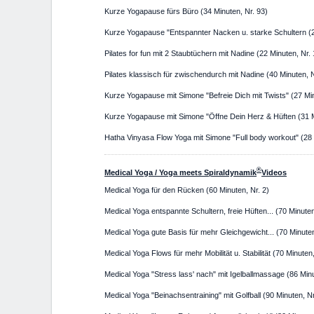
Kurze Yogapause fürs Büro (34 Minuten, Nr. 93)
Kurze Yogapause "Entspannter Nacken u. starke Schultern (2
Pilates for fun mit 2 Staubtüchern mit Nadine (22 Minuten, Nr.
Pilates klassisch für zwischendurch mit Nadine (40 Minuten, N
Kurze Yogapause mit Simone "Befreie Dich mit Twists" (27 Min
Kurze Yogapause mit Simone "Öffne Dein Herz & Hüften (31 M
Hatha Vinyasa Flow Yoga mit Simone "Full body workout" (28 
®
Medical Yoga / Yoga meets Spiraldynamik
Videos
Medical Yoga für den Rücken (60 Minuten, Nr. 2)
Medical Yoga entspannte Schultern, freie Hüften... (70 Minuten
Medical Yoga gute Basis für mehr Gleichgewicht... (70 Minuten
Medical Yoga Flows für mehr Mobilität u. Stabilität (70 Minuten,
Medical Yoga "Stress lass' nach" mit Igelballmassage (86 Min
Medical Yoga "Beinachsentraining" mit Golfball (90 Minuten, N