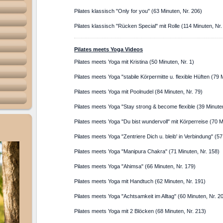
Pilates klassisch "Only for you" (63 Minuten, Nr. 206)
Pilates klassisch "Rücken Special" mit Rolle (114 Minuten, Nr.
Pilates meets Yoga
Videos
Pilates meets Yoga mit Kristina (50 Minuten, Nr. 1)
Pilates meets Yoga "stabile Körpermitte u. flexible Hüften (79 
Pilates meets Yoga mit Poolnudel (84 Minuten, Nr. 79)
Pilates meets Yoga "Stay strong & become flexible (39 Minuten
Pilates meets Yoga "Du bist wundervoll" mit Körperreise (70 M
Pilates meets Yoga "Zentriere Dich u. bleib' in Verbindung" (57
Pilates meets Yoga "Manipura Chakra" (71 Minuten, Nr. 158)
Pilates meets Yoga "Ahimsa" (66 Minuten, Nr. 179)
Pilates meets Yoga mit Handtuch (62 Minuten, Nr. 191)
Pilates meets Yoga "Achtsamkeit im Alltag" (60 Minuten, Nr. 2
Pilates meets Yoga mit 2 Blöcken (68 Minuten, Nr. 213)