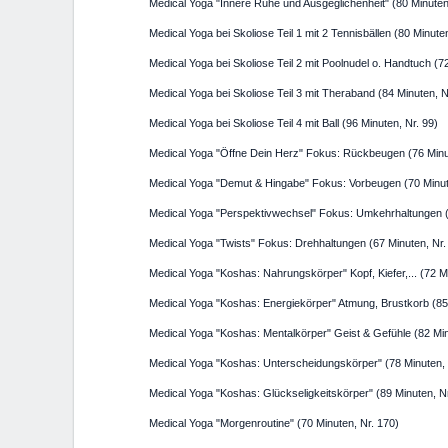
Medical Yoga "Innere Ruhe und Ausgeglichenheit" (80 Minuten
Medical Yoga bei Skoliose Teil 1 mit 2 Tennisbällen (80 Minute
Medical Yoga bei Skoliose Teil 2 mit Poolnudel o. Handtuch (7
Medical Yoga bei Skoliose Teil 3 mit Theraband (84 Minuten, N
Medical Yoga bei Skoliose Teil 4 mit Ball (96 Minuten, Nr. 99)
Medical Yoga "Öffne Dein Herz" Fokus: Rückbeugen (76 Minu
Medical Yoga "Demut & Hingabe" Fokus: Vorbeugen (70 Minute
Medical Yoga "Perspektivwechsel" Fokus: Umkehrhaltungen (
Medical Yoga "Twists" Fokus: Drehhaltungen (67 Minuten, Nr.
Medical Yoga "Koshas: Nahrungskörper" Kopf, Kiefer,... (72 M
Medical Yoga "Koshas: Energiekörper" Atmung, Brustkorb (85 
Medical Yoga "Koshas: Mentalkörper" Geist & Gefühle (82 Min
Medical Yoga "Koshas: Unterscheidungskörper" (78 Minuten, 
Medical Yoga "Koshas: Glückseligkeitskörper" (89 Minuten, N
Medical Yoga "Morgenroutine" (70 Minuten, Nr. 170)