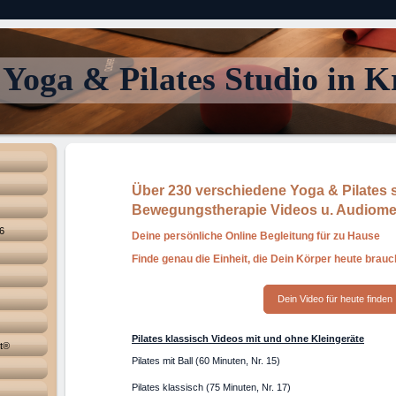
Yoga & Pilates Studio in Kr
Über 230 verschiedene Yoga & Pilates
Bewegungstherapie Videos u. Audiome
6
Deine persönliche Online Begleitung für zu Hause
Finde genau die Einheit, die Dein Körper heute brauc
Dein Video für heute finden
Pilates klassisch Videos mit und ohne Kleingeräte
ht®
Pilates mit Ball (60 Minuten, Nr. 15)
Pilates klassisch (75 Minuten, Nr. 17)