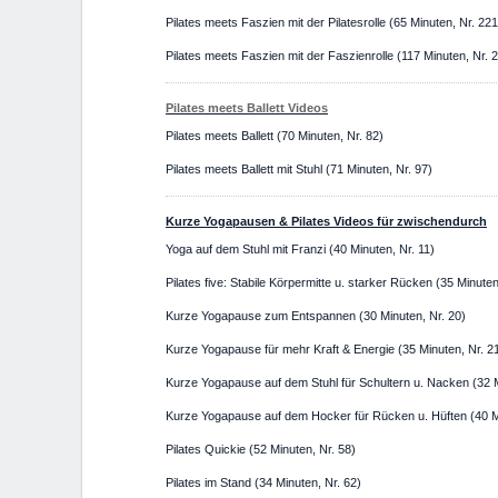
Pilates meets Faszien mit der Pilatesrolle (65 Minuten, Nr. 221
Pilates meets Faszien mit der Faszienrolle (117 Minuten, Nr. 
Pilates meets Ballett Videos
Pilates meets Ballett (70 Minuten, Nr. 82)
Pilates meets Ballett mit Stuhl (71 Minuten, Nr. 97)
Kurze Yogapausen & Pilates Videos für zwischendurch
Yoga auf dem Stuhl mit Franzi (40 Minuten, Nr. 11)
Pilates five: Stabile Körpermitte u. starker Rücken (35 Minuten
Kurze Yogapause zum Entspannen (30 Minuten, Nr. 20)
Kurze Yogapause für mehr Kraft & Energie (35 Minuten, Nr. 2
Kurze Yogapause auf dem Stuhl für Schultern u. Nacken (32 
Kurze Yogapause auf dem Hocker für Rücken u. Hüften (40 M
Pilates Quickie (52 Minuten, Nr. 58)
Pilates im Stand (34 Minuten, Nr. 62)